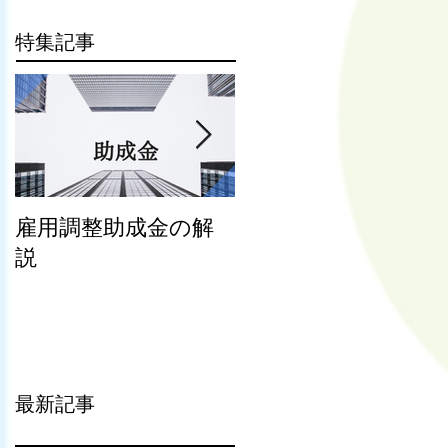
特集記事
雇用調整助成金の解
働き方改革関連 新
説
法施行前に協定され
た36協定書の効力は
有効
最新記事