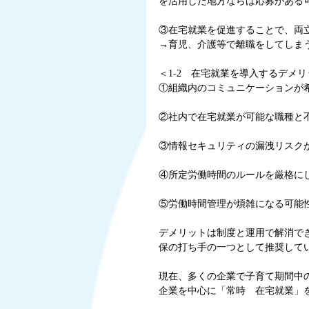
を活用した地方ならば応募がある
③在宅就業を促進することで、両
→育児、介護等で離職をしてしま
＜1-2　在宅就業を導入するデメ
①組織内のコミュニケーションが
②社内で在宅就業が可能な職種と
③情報セキュリティの漏洩リスク
④所定労働時間のルールを厳格に
⑤労働時間管理が煩雑になる可能
デメリットは制度と運用で解消で
保の打ち手の一つとして推奨して
現在、多くの企業で子育て期間中
企業を中心に「常時　在宅就業」