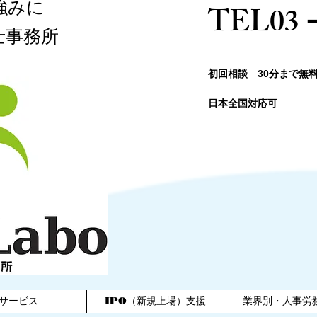
強みに
​TEL03
士事務所​
​初回相談 30分まで無
日本全国対応可
サービス
IPO（新規上場）支援
業界別・人事労