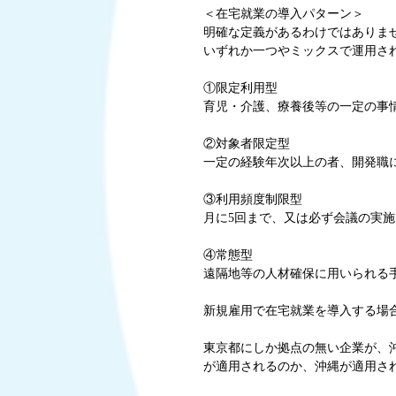
＜在宅就業の導入パターン＞
明確な定義があるわけではありま
いずれか一つやミックスで運用さ
①限定利用型
育児・介護、療養後等の一定の事
②対象者限定型
一定の経験年次以上の者、開発職
③利用頻度制限型
月に5回まで、又は必ず会議の実
④常態型
遠隔地等の人材確保に用いられる
新規雇用で在宅就業を導入する場
東京都にしか拠点の無い企業が、
が適用されるのか、沖縄が適用さ