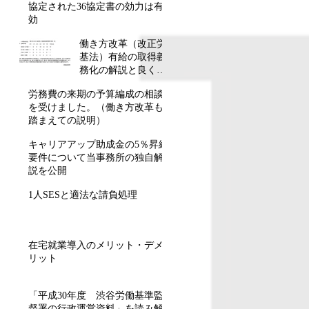
協定された36協定書の効力は有
効
働き方改革（改正労
基法）有給の取得義
務化の解説と良くあ
る質問
労務費の来期の予算編成の相談
を受けました。（働き方改革も
踏まえての説明）
キャリアアップ助成金の5％昇給
要件について当事務所の独自解
説を公開
1人SESと適法な請負処理
在宅就業導入のメリット・デメ
リット
「平成30年度 渋谷労働基準監
督署の行政運営資料」を読み解