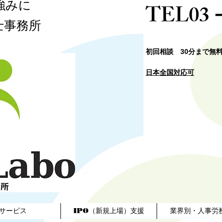
強みに
​TEL03
士事務所​
​初回相談 30分まで無
日本全国対応可
サービス
IPO（新規上場）支援
業界別・人事労