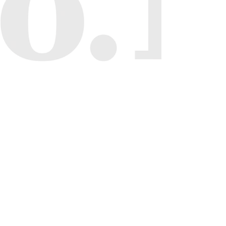
​初回相談はいつでも30分無料（日本全国対応
可）
電話番号
03-5354-7090
info@cocolabo-sr.com
JR新宿駅徒歩6分・JR代々木駅徒歩7分
新宿区・渋谷区エリアで社労士をお探しならば