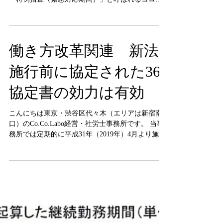
生以後、急激に増えています。 令和２年８月には
「特例措置（緊急対応期間）」と呼ばれるコロナ
ウィルス対策の様々な要件緩和がおこなわれた期
間が更に延長され、令和２年１２月末まで延長さ
れる事が政府方針により決定しています。...
働き方改革関連 新法
施行前に協定された36
協定書の効力は有効
こんにちは東京・渋谷区代々木（エリアは新宿南
口）のCo.Co.Labo経営・社労士事務所です。 当事
務所では定期的に平成31年（2019年）4月より施行
される働き方改革関連の改正情報・企業支援情報
を公開しています。クライアント企業様より寄せ
られた質問や、公開されている情報は...