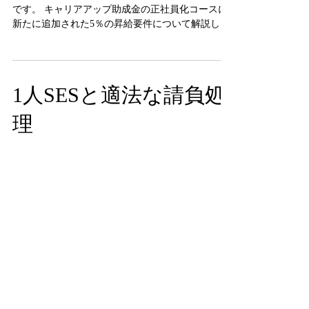
公開
東京・渋谷区代々木（新宿南口）の社労士事務所
です。 キャリアアップ助成金の正社員化コースに
新たに追加された5％の昇給要件について解説して
います
1人SESと適法な請負処
理
こんにちは、東京都渋谷区代々木2丁目（新宿南口
徒歩6分）にあります、Co.Co.Labo経営・社労士事
務所です。本日は、労働者派遣事業の労働局調査
のポイントについて書かせて頂きます。 IT企業で
行われている「SES」と呼ばれる請負契約による常
駐開発は珍しい光景ではありません...
在宅就業導入のメリッ