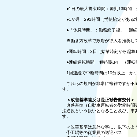
●1日の最大拘束時間：原則13時間 
●1か月 293時間（労使協定がある場
●「休息時間」：勤務終了後、「継続
※働き方改革で政府が導入を推奨して
●運転時間：2日（始業時刻から起算し
●連続運転時間 4時間以内 （運転
1回連続で中断時間は10分以上、かつ
これらの規制が非常に複雑ですが不適
す。
＜改善基準違反は是正勧告書交付＞​
改善基準（自動車運転者の労働時間等
法違反という扱いとなること及び、事
す。
＜改善基準は意外な事に、以下のよ
①工場等の従業員の送迎バス