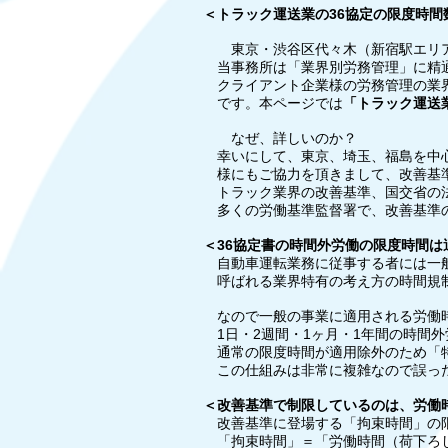
＜トラック運送業の36協定の限度時間
東京・渋谷区代々木（新宿駅エリア）の
当事務所は「業界別労務管理」に精通
クライアント企業様の労務管理の業界
です。本ページでは
「トラック運送
なぜ、詳しいのか？
幸いにして、東京、埼玉、福島を中心
様にもご協力を頂きまして、改善基準
トラック業界の改善基準、国交省の法
多くの労働基準監督署で、改善基準の
＜36協定書の時間外労働の限度時間は
自動車運転業務に従事する者には一般
呼ばれる業界特有の考え方の時間規制
なので一般の事業に適用される労働時
1日・2週間・1ヶ月・1年間の時間
通常の限度時間が適用除外のため「特
この仕組みは非常に複雑なので誤った
＜改善基準で制限しているのは、労働
改善基準に登場する「拘束時間」の限
「拘束時間」＝「労働時間（荷下ろ