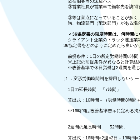
②宿泊客等の送迎バス
③営業社員が営業車で顧客先を訪問
​
③等は盲点になっていることが多く、
尚、物流部門（配送部門）がある場
＜36協定書の限度時間は、何時間に
クライアント企業のトラック運送業等
36協定書をどのように定めたら良い
前提条件：1日の所定労働時間8時間
※上記の前提条件が異なると計算結
※改善基準で休日労働は2週間を通じ
[１．変形労働時間制を採用しないケー
1日の延長時間 「7時間」
算出式：16時間－（労働時間8時間＋
※16時間は改善基準告示に定める拘束
2週間の延長時間 「52時間」
算出式：16時間×2週×2日＋13時間×2