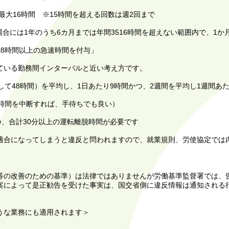
最大16時間 ※15時間を超える回数は週2回まで
合には1年のうち6カ月までは年間3516時間を超えない範囲内で、1か
8時間以上の急速時間を付与」
いる勤務間インターバルと近い考え方です。
て48時間）を平均し、1日あたり9時間かつ、2週間を平均し1週間あた
時間を中断すれば、手待ちでも良い）
、合計30分以上の運転離脱時間が必要です
合になってしまうと違反と問われますので、就業規則、労使協定では
の改善のための基準）は法律ではありませんが労働基準監督署では、
案によって是正勧告を受けた事実は、国交省側に違反情報は通知される
うな業務にも適用されます＞