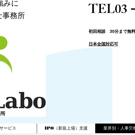
強みに
​TEL03
士事務所​
​初回相談 30分まで無
日本全国対応可
サービス
IPO（新規上場）支援
業界別・人事労