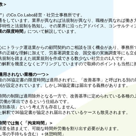
数＞
Co.Co.Labo経営・社労士事務所です。
をしています。業界が異なれば法規制が異なり、職種が異なれば働き
特性と法規制を熟知し、その業界に沿ったアドバイス、コンサルティ
業の限度時間」
について解説しています。
にトラック運送業からの顧問契約のご相談を頂く機会があり、事務所
の正確な理解に加えて、労基署調査立会、国交省の実施調査等にも立
規制を踏まえた就業規則を作成できる数少ない社労士の1人です。
解釈を幾度となくヒアリングしていますので取締のポイントも当然に
適用されない業種の一つ＞
の36協定書の限度時間は適用されずに、「改善基準」と呼ばれる別の
が設定されています。しかし36協定書は届出する義務があります。
間の制限は適用除外となる一方で、改善基準に定められている各種の
外労働が算出できるという仕組みです。
別条項」という考え方も存在しません。
解釈で36協定書が協定され届出されているケースも散見されます。
時間では無く「拘束時間」＞
度を踏まえて、可能な時間外労働を割り出す必要があります。
し等の手待ちを含む）＋休憩時間」