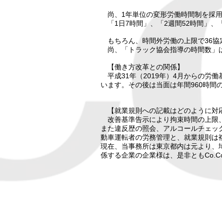
尚、1年単位の変形労働時間制を採用し
「1日7時間」、「2週間52時間」、「
もちろん、時間外労働の上限で36協
尚、「トラック協会指導の時間数」は
【働き方改革との関係】
平成31年（2019年）4月からの労
います。その後は当面は年間960時間
【就業規則への記載はどのように対
改善基準告示により拘束時間の上限、
また違反歴の照会、アルコールチェッ
動車運転者の労務管理と、就業規則は
現在、当事務所は東京都内は元より、
係する企業の企業様は、是非ともCo.C