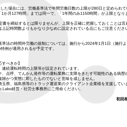
た場合には、​労働基準法で年間労働日数の上限が280日と定められて
1か月127時間」までは同一で、「1年間のみ1150時間」が上限となり
定書を締結するとは限りませんが、上限を正確に把握しておくことは言
上記時間数よりもかなり少なめに設定されている点にもご注意くださ
働基準法の時間外労働の規制については、施行から2024年1月1日（施行
の特例が適用されるが予定です。
応すべきか】
連続運転時間の上限等が設定されています。
ク、点呼、てんかん発作等の運転業務に支障をきたす可能性のある病歴
複雑かつ実態に即したものでないと意味を成しません。
埼玉県、福島県等のトラック運送業のクライアント企業様を支援してい
o.Labo経営・社労士事務所にご用命ください。
​初