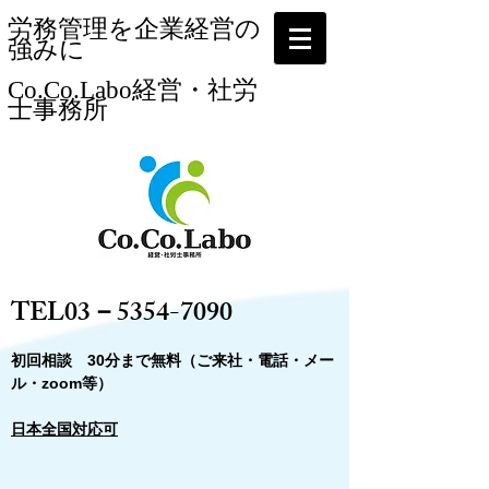
​労務管理を企業経営の
強みに
Co.Co.Labo経営・社労
士事務所​
​
​TEL03－5354-7090
​初回相談 30分まで無料（ご来社・電話・メー
ル・zoom等）
日本全国対応可