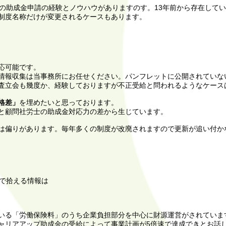
の助成金申請の経験とノウハウがありますのす。13年前から存在して
制度名称だけが変更されるケースもあります。
応可能です。
情報収集は当事務所にお任せください。パンフレットに公開されていな
査立会も幾度か、経験しておりますが不正受給と問われるようなケース
格差」
を埋めたいと思っております。
と顧問社労士の助成金対応力の差から生じています。
は偏りがあります。毎年多くの制度が改廃されますので更新が追い付か
で拾える情報は
いる「労働保険料」のうち企業負担部分を中心に財源運営がされていま
ャリアアップ助成金の受給によって事業計画が5倍速で達成できとお話