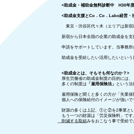
<助成金・補助金無料診断中 H30年度
<助成金支援とCo．Co．Labo経営
東京・渋谷区代々木（エリアは新宿南
新宿から日本全国の企業の助成金を支援
申請をサポートしています。当事務所
助成金を受給したい活用したいという
​
<助成金とは、そもそも何なのか？>
厚生労働省の助成金制度の目的には、
多くの制度は
「雇用保険法」
という法
雇用保険と聞くと多くの方が「失業保
個人への保険給付のイメージが強いで
財源の多くは上記、①と②を2事業と
もう一つの財源は「労災保険料」です
削減する取組
みをおこなう事で受給で