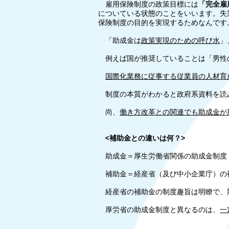
雇用保険制度の政策目標には
「完全雇
についている状態のことをいいます。失
保険制度の目的を実現するためなんです
「助成金は
政策実現のための呼び水
」
例えば国が推奨していることは「男性の
国際化業務に従事する従業員の人材育
制度の本質がわかると政府系資料を読
尚、
働き方改革との関連でも助成金が
<補助金との違いは何？>
助成金＝厚生労働省関係の助成金制度
補助金＝経産省（及び中小企業庁）の
経産省の補助金の制度趣旨は明瞭で、競
厚労省の助成金制度と異なるのは、
一