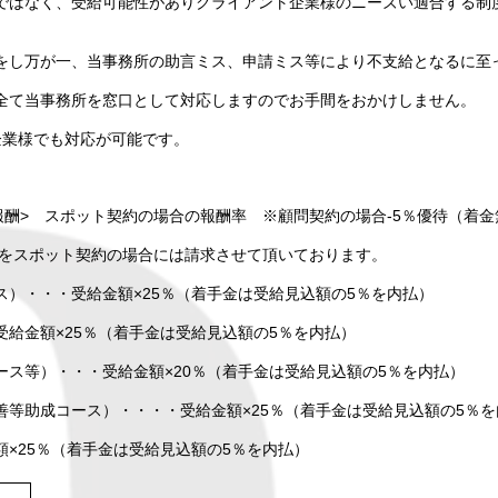
ではなく、受給可能性がありクライアント企業様のニーズい適合する制
をし万が一、当事務所の助言ミス、申請ミス等により不支給となるに至
全て当事務所を窓口として対応しますのでお手間をおかけしません。
企業様でも対応が可能です。
酬> スポット契約の場合の報酬率 ※顧問契約の場合-5％優待（着金
をスポット契約の場合には請求させて頂いております。
）・・・受給金額×25％（着手金は受給見込額の5％を内払）
給金額×25％（着手金は受給見込額の5％を内払）
ス等）・・・受給金額×20％（
着手金は受給見込額の5％を内払）
善等助成コース）・・・・受給金額×25％
（
着手金は受給見込額の5％を
×25％（
着手金は受給見込額の5％を内払）