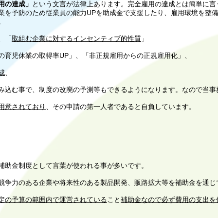
用の達成」
という文言が法律上あります。完全雇用の達成とは簡単に言
業を予防のため従業員の能力UPを助成金で支援したり、雇用環境を整
。
、「
取組む企業に対するインセンティブ的性質
」
育児休業の取得率UP」、「非正規雇用からの正規雇用化」、
成
、
み込む事で、制度の改廃の予測等もできるようになります。なので当事
用意されており
、その申請の第一人者であると自負しています。
補助金制度
として言葉が使われる事が多いです。
争力のある企業や将来性のある製品開発、販路拡大等を補助金を通じ
定の予算の範囲内で運営されている
こと
補助金なので必ず費用の支出を