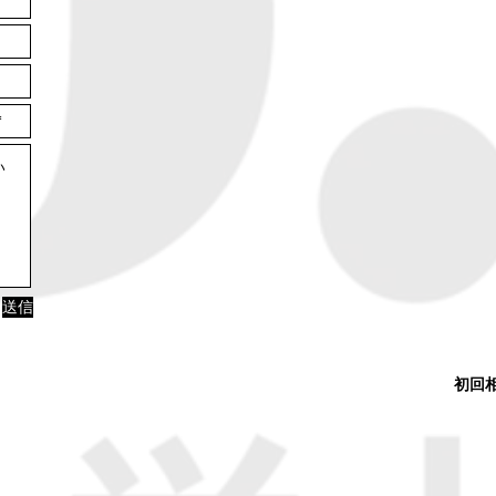
送信
​初