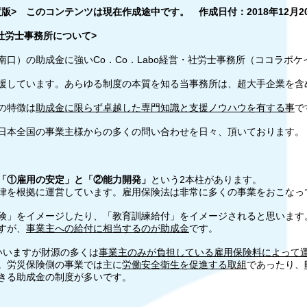
版> このコンテンツは現在作成途中です。 作成日付：2018年12月2
・社労士事務所について>
口）の助成金に強いCo．Co．Labo経営・社労士事務所（ココラボ
しています。あらゆる制度の本質を知る当事務所は、超大手企業を含めて
の特徴は
助成金に限らず卓越した専門知識と支援ノウハウを有する事
で
日本全国の事業主様からの多くの問い合わせを日々、頂いております。
「①雇用の安定」と「②能力開発」
という2本柱があります。
律を根拠に運営しています。雇用保険法は非常に多くの事業をおこなっ
険」をイメージしたり、「教育訓練給付」をイメージされると思います
すが、
事業主への給付に相当するのが助成金
です。
いいますが財源の多くは
事業主のみが負担している雇用保険料によって
。労災保険側の事業では主に
労働安全衛生を促進する取組
であったり、
きる助成金の制度が多いです。