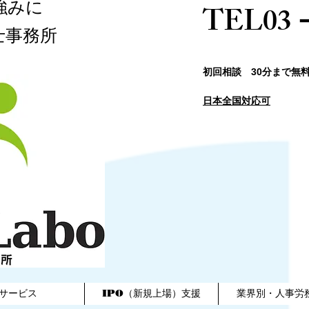
強みに
​TEL03
士事務所​
​初回相談 30分まで無
日本全国対応可
サービス
IPO（新規上場）支援
業界別・人事労