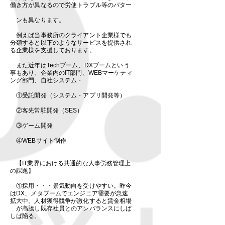
働き方が異なるので労使トラブル等のパター
ンも異なります。
例えば当事務所のクライアント企業様でも
分類すると以下のようなサービスを提供され
る企業様を支援しております。
また近年はTechブーム、DXブームという
事もあり、企業内のIT部門、WEBマーケティ
ング部門、自社システム・
①受託開発（システム・アプリ開発等）
②客先常駐開発（SES）
​ ③ゲーム開発
④WEBサイト制作
【IT業界における共通的な人事労務管理上
の課題】
①採用・・・景気動向を受けやすい。昨今
はDX、メタブームでエンジニア需要が急速
拡大中。人材獲得競争が激化すると賃金相場
が高騰し既存社員とのアンバランスにしば
しば陥る。