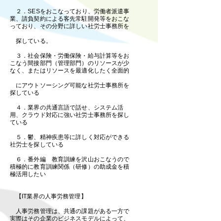
２．SESをおこなっており、労働者派遣事
業、請負契約による客先常駐開発等をおこな
っており、その分野に詳しい社労士事務所を
探している。
３．社会保険・労働保険・給与計算等をお
こなう間接部門（管理部門）のリソースが少
なく、またはリソースを最適化したく全面的
にアウトソーシング可能な社労士事務所を
探している
４．業界の共通言語で話せ、システム活
用、クラウド対応に強い社労士事務所を探し
ている
５．鬱、精神疾患等に詳しく対応ができる
社労士を探している
６．番外編 教育訓練を沢山おこなうので
積極的に教育訓練関係（研修）の助成金を積
極活用したい
【IT業界の人事労務管理】​
人事労務管理は、共通の課題がある一方で
実際はその企業のビジネスモデルによって、