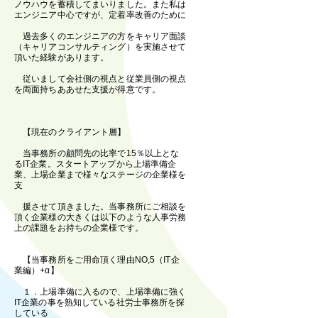
ノウハウを蓄積してまいりました。また私は
エンジニア中心ですが、定着率改善のために
過去多くのエンジニアの方をキャリア面談
（キャリアコンサルティング）を実施させて
頂いた経験があります。
従いまして会社側の視点と従業員側の視点
を両面持ちああせた支援が得意です。
【現在のクライアント層】
当事務所の顧問先の比率で15％以上とな
るIT企業。スタートアップから上場準備企
業、上場企業まで様々なステージの企業様を
支
援させて頂きました。当事務所にご相談を
頂く企業様の大きくは以下のような人事労務
上の課題をお持ちの企業様です。
【当事務所をご用命頂く理由NO,5（IT企
業編）+α】
１．上場準備に入るので、上場準備に強く
IT企業の事を熟知している社労士事務所を探
している