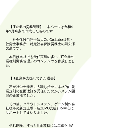
【
IT企業の労務管理】 本ページは令和4
年9月時点で作成したものです
社会保険労務士法人Co.Co.Labo経営・
社労士事務所 特定社会保険労務士の阿久澤
文薫です。
本日は当社でも受任実績の多い「IT企業の
業種別労務管理」のコンテンツを作成しまし
た。
【IT企業を支援してきた過去】
私が社労士業界に入職し始めて本格的に就
業規則の全面改訂を受任したのがシステム開
発の企業様でした。
その後、クラウドシステム、ゲーム制作会
社様等の新規上場（新規IPO支援）を中心に
サポートしてまいりました。
それ以降、ずっとIT企業様にはご縁を頂き