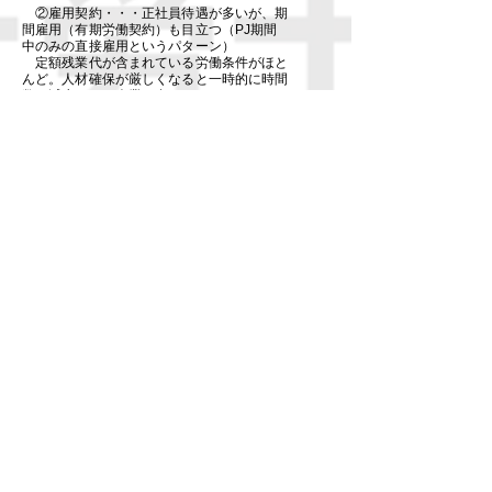
②雇用契約・・・正社員待遇が多いが、期
間雇用（有期労働契約）も目立つ（PJ期間
中のみの直接雇用というパターン）
定額残業代が含まれている労働条件がほと
んど。人材確保が厳しくなると一時的に時間
数を減少させる企業も多い。
景気後退期に、再びみなし残業時間数を増
やす企業も少なくない
③賃金・・・ほとんどのケースで定額残業
代を含む金額で支給をしており、制度は開発
スキル、経験を考慮して設定
優秀なエンジニアを採用・定着させるため
に高額の給与を支給している企業が多いで
す。賃金の形態は「職能給型」が多いもの
の、
実際には給与額は都度、決めているような
ケースも珍しくありません。SESの場合には
人月単価の相場がある程度決まっているの
で、その金額を基準に処遇を決定している
ケースが多いです。
④労働時間
労働時間制は「多様化」しています。コロ
ナ発生後は「フルリモート勤務」も増え、
「リモートワーク」+「フレックスタイム又
は
専門業務型裁量労働制」等の働き方が増え
たと感じています。通常の労働時間制を採用