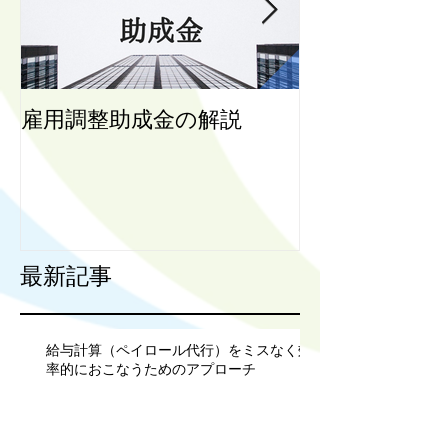
雇用調整助成金の解説
働き方改革関
前に協定された
効力は有効
最新記事
給与計算（ペイロール代行）をミスなく効
率的におこなうためのアプローチ