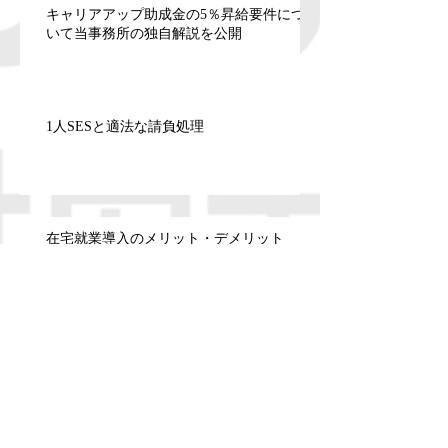
キャリアアップ助成金の5％昇給要件につ
いて当事務所の独自解説を公開
1人SESと適法な請負処理
在宅就業導入のメリット・デメリット
「平成30年度 渋谷労働基準監督署の行政
運営資料」を読み解く